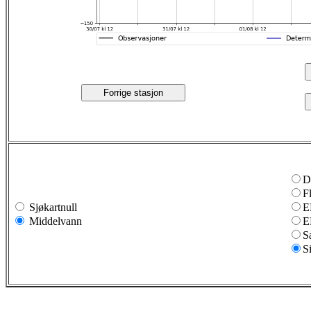
Forrige stasjon
D
F
Sjøkartnull
E
Middelvann
E
S
S