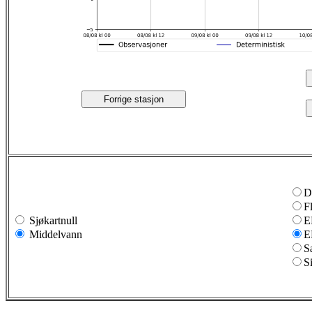
Forrige stasjon
D
F
Sjøkartnull
E
Middelvann
E
S
S