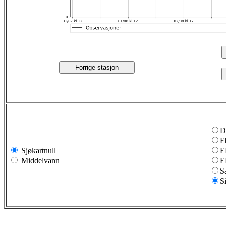
Forrige stasjon
D
F
Sjøkartnull
E
Middelvann
E
S
S