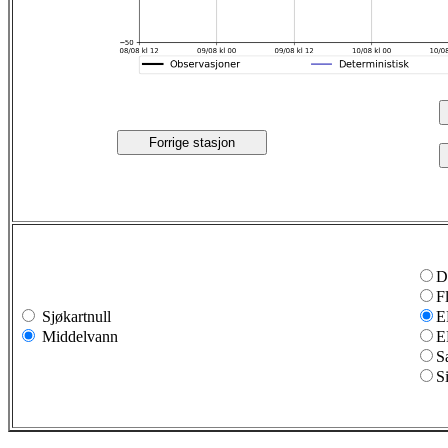
Forrige stasjon
D
F
Sjøkartnull
E
Middelvann
E
S
S