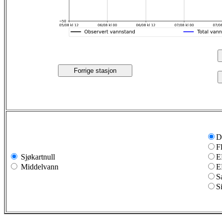
Forrige stasjon
D
F
Sjøkartnull
E
Middelvann
E
S
S