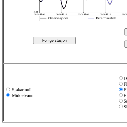
Forrige stasjon
D
F
Sjøkartnull
E
Middelvann
E
S
S