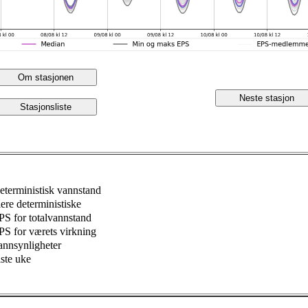
Om stasjonen
Neste stasjon
Stasjonsliste
eterministisk vannstand
lere deterministiske
PS for totalvannstand
PS for værets virkning
annsynligheter
iste uke