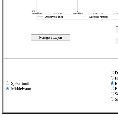
Forrige stasjon
D
F
Sjøkartnull
E
Middelvann
E
S
S