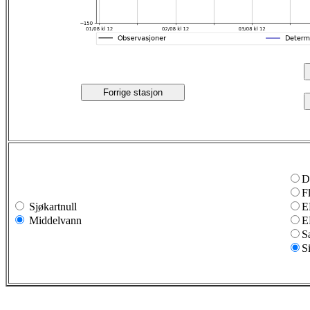
Forrige stasjon
D
F
Sjøkartnull
E
Middelvann
E
S
S