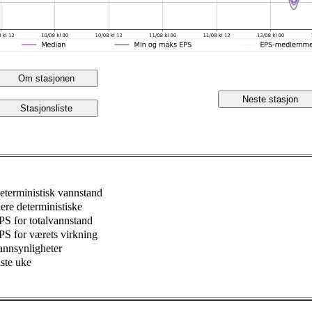
Om stasjonen
Neste stasjon
Stasjonsliste
eterministisk vannstand
lere deterministiske
PS for totalvannstand
PS for værets virkning
annsynligheter
iste uke