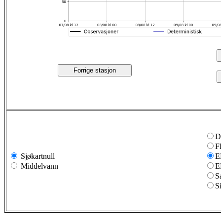
Forrige stasjon
D
F
Sjøkartnull
E
Middelvann
E
S
S