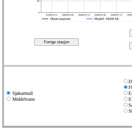
Forrige stasjon
D
F
Sjøkartnull
E
Middelvann
E
S
S