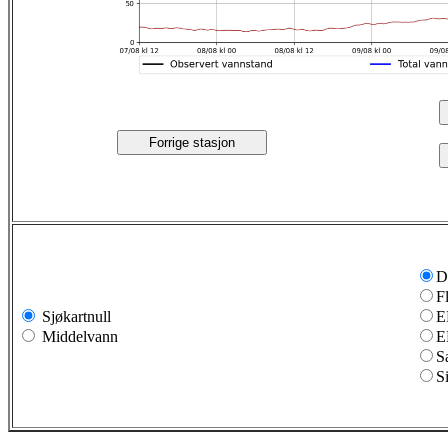
Forrige stasjon
D
F
Sjøkartnull
E
Middelvann
E
S
S