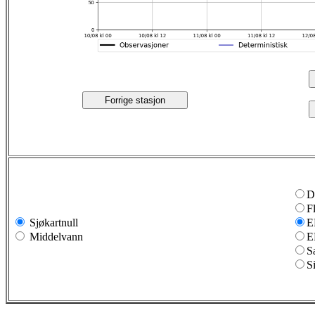
Forrige stasjon
D
F
Sjøkartnull
E
Middelvann
E
S
S