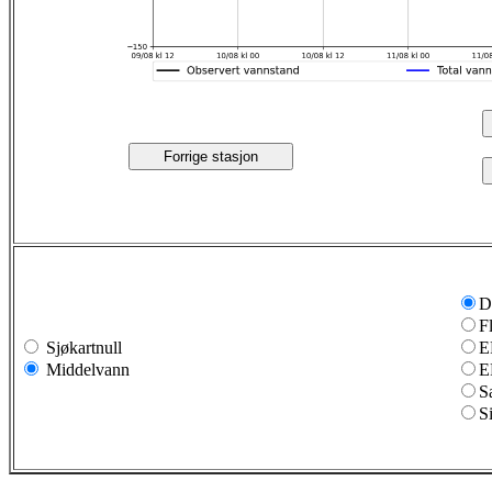
Forrige stasjon
D
F
Sjøkartnull
E
Middelvann
E
S
S