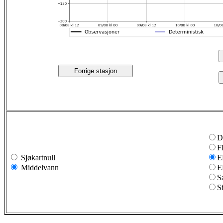
Forrige stasjon
D
F
Sjøkartnull
E
Middelvann
E
S
S