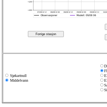
Forrige stasjon
D
F
Sjøkartnull
E
Middelvann
E
S
S