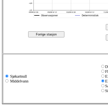
Forrige stasjon
D
F
Sjøkartnull
E
Middelvann
E
S
S