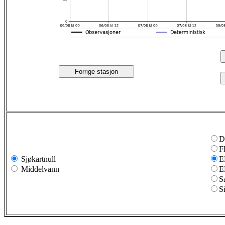
Forrige stasjon
D
F
Sjøkartnull
E
Middelvann
E
S
S