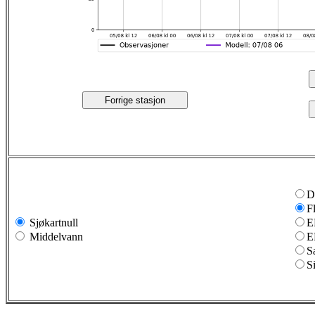
Forrige stasjon
D
F
Sjøkartnull
E
Middelvann
E
S
S