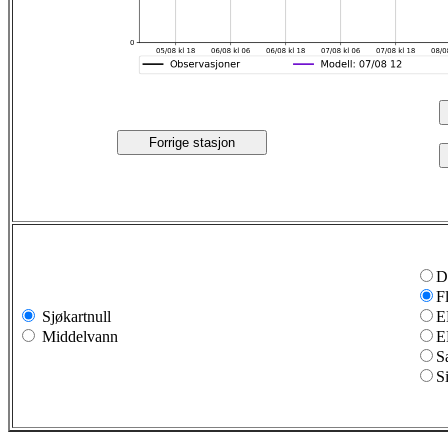
Forrige stasjon
D
F
Sjøkartnull
E
Middelvann
E
S
S