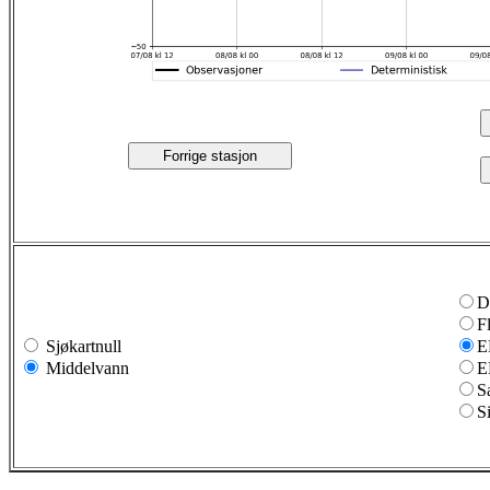
Forrige stasjon
D
F
Sjøkartnull
E
Middelvann
E
S
S