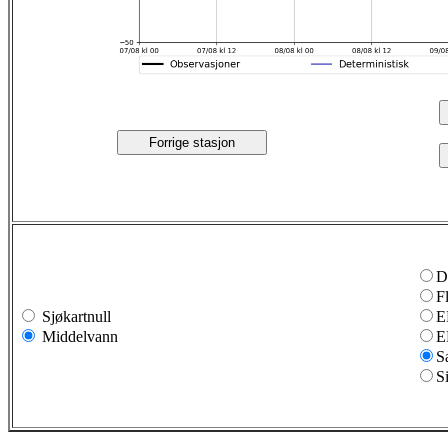
Forrige stasjon
D
F
Sjøkartnull
E
Middelvann
E
S
S