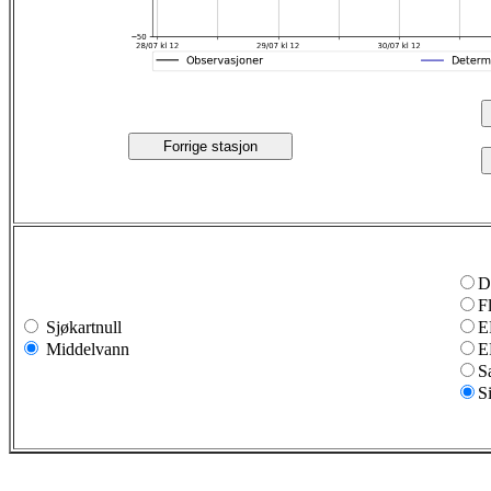
Forrige stasjon
D
F
Sjøkartnull
E
Middelvann
E
S
S