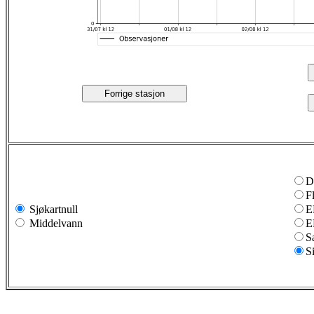
Forrige stasjon
D
F
Sjøkartnull
E
Middelvann
E
S
S