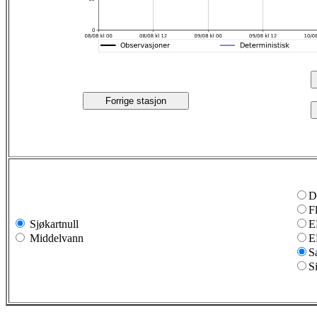
Forrige stasjon
D
F
Sjøkartnull
E
Middelvann
E
S
S