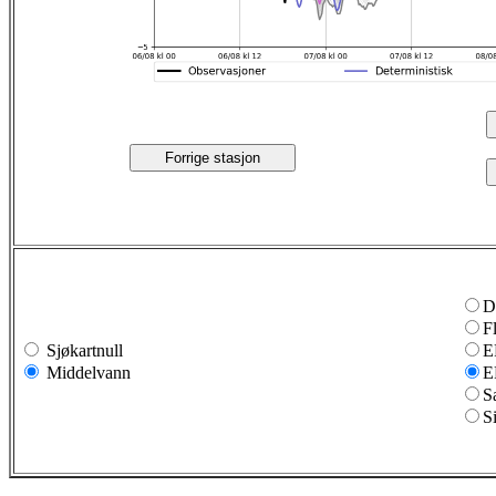
Forrige stasjon
D
F
Sjøkartnull
E
Middelvann
E
S
S