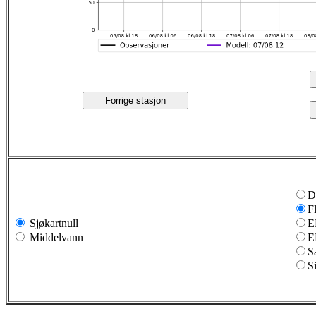
Forrige stasjon
D
F
Sjøkartnull
E
Middelvann
E
S
S