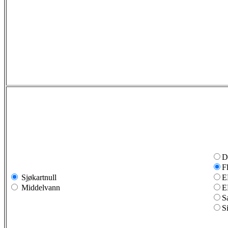
D
F
Sjøkartnull
E
Middelvann
E
S
S