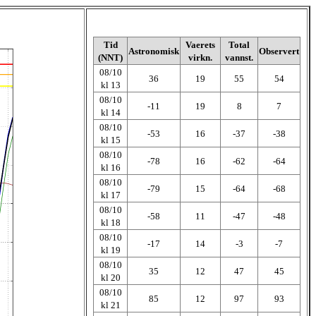
Tid
Vaerets
Total
Astronomisk
Observert
(NNT)
virkn.
vannst.
08/10
36
19
55
54
kl 13
08/10
-11
19
8
7
kl 14
08/10
-53
16
-37
-38
kl 15
08/10
-78
16
-62
-64
kl 16
08/10
-79
15
-64
-68
kl 17
08/10
-58
11
-47
-48
kl 18
08/10
-17
14
-3
-7
kl 19
08/10
35
12
47
45
kl 20
08/10
85
12
97
93
kl 21