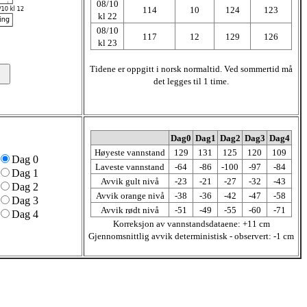
08/10
114
10
124
123
kl 22
08/10
117
12
129
126
kl 23
Tidene er oppgitt i norsk normaltid. Ved sommertid må
det legges til 1 time.
Dag0
Dag1
Dag2
Dag3
Dag4
Høyeste vannstand
129
131
125
120
109
Dag 0
Laveste vannstand
-64
-86
-100
-97
-84
Dag 1
Avvik gult nivå
-23
-21
-27
-32
-43
Dag 2
Avvik orange nivå
-38
-36
-42
-47
-58
Dag 3
Avvik rødt nivå
-51
-49
-55
-60
-71
Dag 4
Korreksjon av vannstandsdataene: +11 cm
Gjennomsnittlig avvik deterministisk - observert: -1 cm