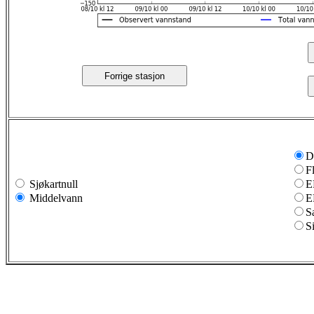
Forrige stasjon
D
F
Sjøkartnull
E
Middelvann
E
S
S