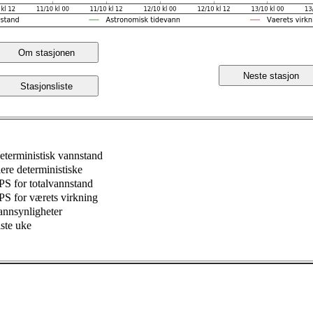
Om stasjonen
Neste stasjon
Stasjonsliste
eterministisk vannstand
lere deterministiske
PS for totalvannstand
PS for værets virkning
annsynligheter
iste uke