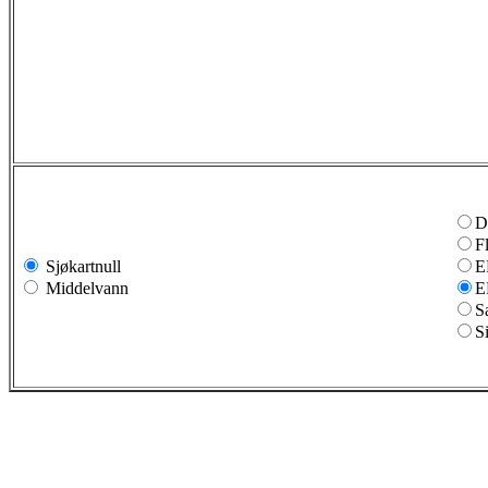
D
F
Sjøkartnull
E
Middelvann
E
S
S