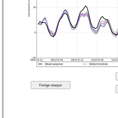
Forrige stasjon