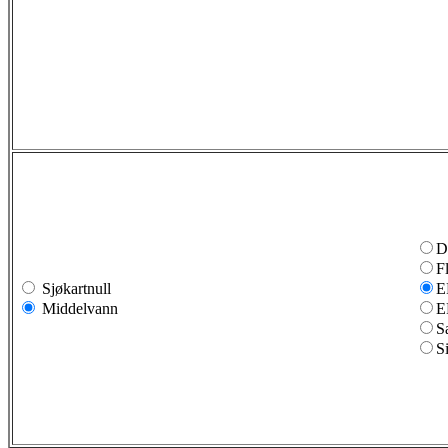
D
F
Sjøkartnull
E
Middelvann
E
S
S