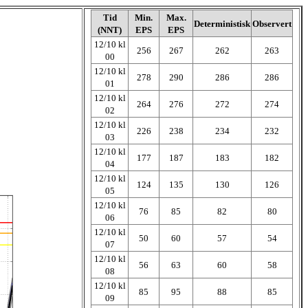
Tid
Min.
Max.
Deterministisk
Observert
(NNT)
EPS
EPS
12/10 kl
256
267
262
263
00
12/10 kl
278
290
286
286
01
12/10 kl
264
276
272
274
02
12/10 kl
226
238
234
232
03
12/10 kl
177
187
183
182
04
12/10 kl
124
135
130
126
05
12/10 kl
76
85
82
80
06
12/10 kl
50
60
57
54
07
12/10 kl
56
63
60
58
08
12/10 kl
85
95
88
85
09