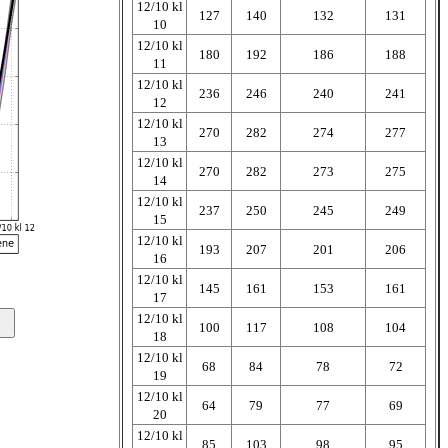
12/10 kl
127
140
132
131
10
12/10 kl
180
192
186
188
11
12/10 kl
236
246
240
241
12
12/10 kl
270
282
274
277
13
12/10 kl
270
282
273
275
14
12/10 kl
237
250
245
249
15
12/10 kl
193
207
201
206
16
12/10 kl
145
161
153
161
17
12/10 kl
100
117
108
104
18
12/10 kl
68
84
78
72
19
12/10 kl
64
79
77
69
20
12/10 kl
85
103
98
95