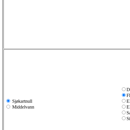
D
F
Sjøkartnull
E
Middelvann
E
S
S