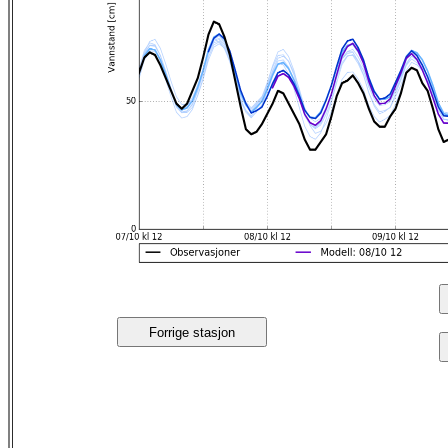
Forrige stasjon