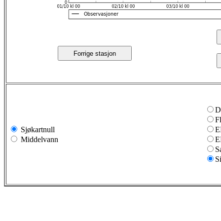
Forrige stasjon
D
F
Sjøkartnull
E
Middelvann
E
S
S