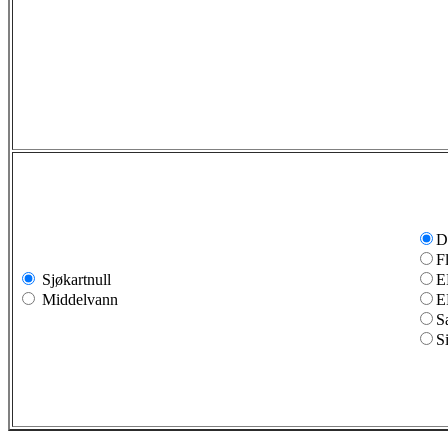
D
F
Sjøkartnull
E
Middelvann
E
S
S