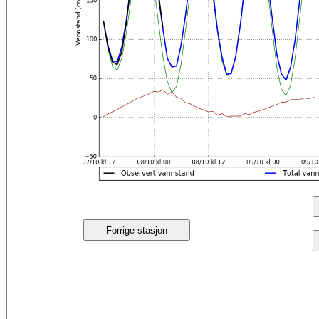
Forrige stasjon