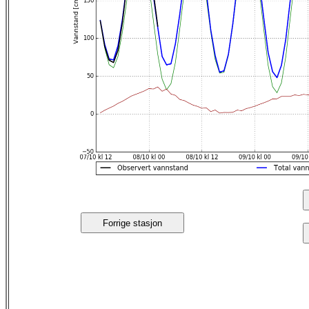
Forrige stasjon