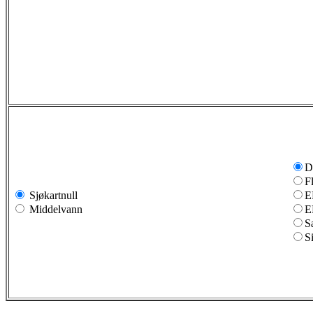
D
F
Sjøkartnull
E
Middelvann
E
S
S