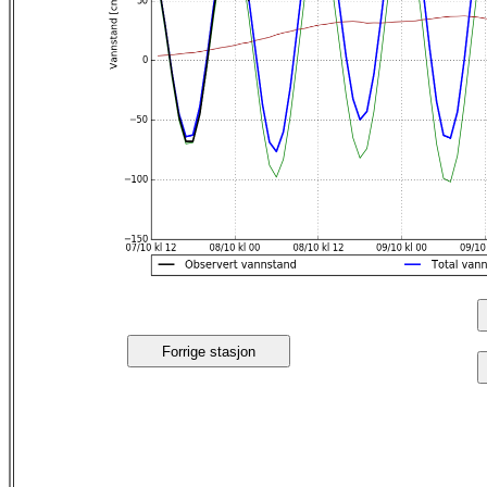
Forrige stasjon