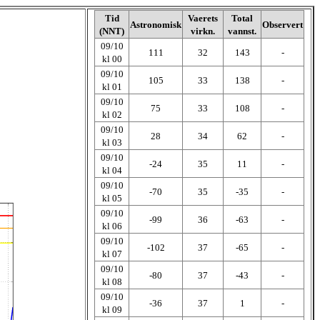
Tid
Vaerets
Total
Astronomisk
Observert
(NNT)
virkn.
vannst.
09/10
111
32
143
-
kl 00
09/10
105
33
138
-
kl 01
09/10
75
33
108
-
kl 02
09/10
28
34
62
-
kl 03
09/10
-24
35
11
-
kl 04
09/10
-70
35
-35
-
kl 05
09/10
-99
36
-63
-
kl 06
09/10
-102
37
-65
-
kl 07
09/10
-80
37
-43
-
kl 08
09/10
-36
37
1
-
kl 09