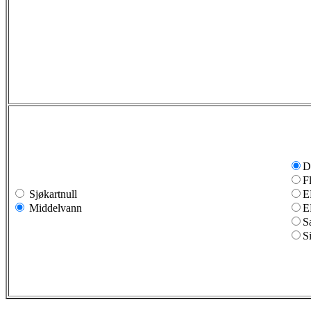
D
F
Sjøkartnull
E
Middelvann
E
S
S