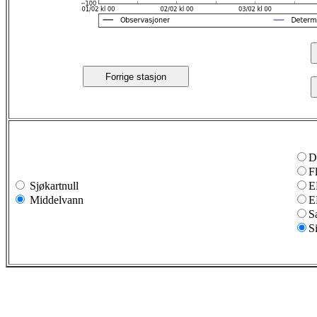
Forrige stasjon
D
F
Sjøkartnull
E
Middelvann
E
S
S