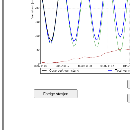
Forrige stasjon