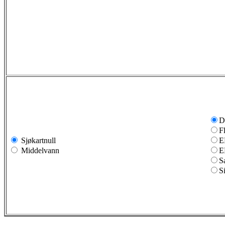
D
F
Sjøkartnull
E
Middelvann
E
S
S