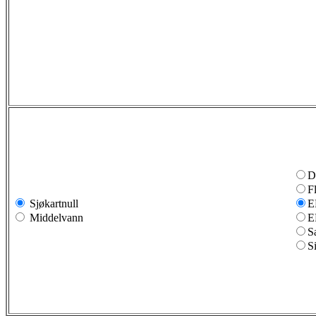
D
F
Sjøkartnull
E
Middelvann
E
S
S