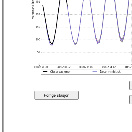
Forrige stasjon