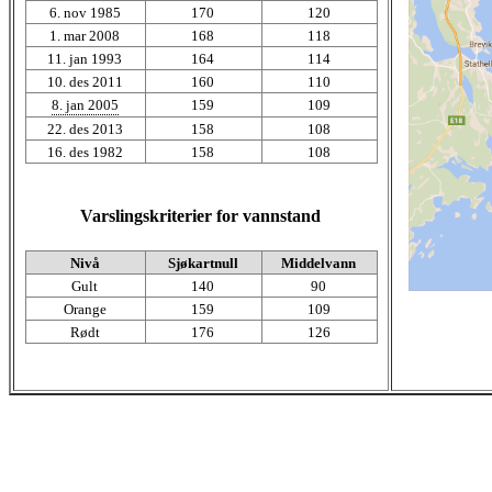
6. nov 1985
170
120
1. mar 2008
168
118
11. jan 1993
164
114
10. des 2011
160
110
8. jan 2005
159
109
22. des 2013
158
108
16. des 1982
158
108
Varslingskriterier for vannstand
Nivå
Sjøkartnull
Middelvann
Gult
140
90
Orange
159
109
Rødt
176
126