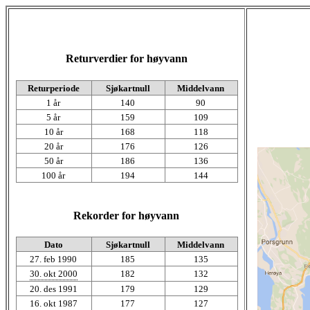
Returverdier for høyvann
Returperiode
Sjøkartnull
Middelvann
1 år
140
90
5 år
159
109
10 år
168
118
20 år
176
126
50 år
186
136
100 år
194
144
Rekorder for høyvann
Dato
Sjøkartnull
Middelvann
27. feb 1990
185
135
30. okt 2000
182
132
20. des 1991
179
129
16. okt 1987
177
127