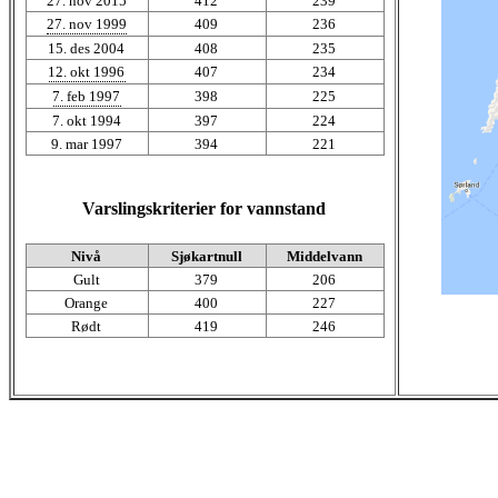
27. nov 2015
412
239
27. nov 1999
409
236
15. des 2004
408
235
12. okt 1996
407
234
7. feb 1997
398
225
7. okt 1994
397
224
9. mar 1997
394
221
Varslingskriterier for vannstand
Nivå
Sjøkartnull
Middelvann
Gult
379
206
Orange
400
227
Rødt
419
246