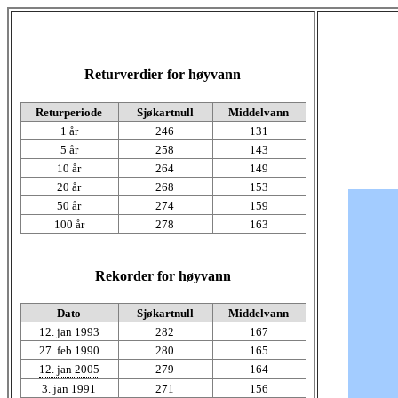
Returverdier for høyvann
Returperiode
Sjøkartnull
Middelvann
1 år
246
131
5 år
258
143
10 år
264
149
20 år
268
153
50 år
274
159
100 år
278
163
Rekorder for høyvann
Dato
Sjøkartnull
Middelvann
12. jan 1993
282
167
27. feb 1990
280
165
12. jan 2005
279
164
3. jan 1991
271
156