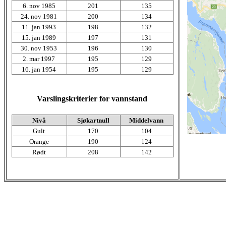
6. nov 1985
201
135
24. nov 1981
200
134
11. jan 1993
198
132
15. jan 1989
197
131
30. nov 1953
196
130
2. mar 1997
195
129
16. jan 1954
195
129
Varslingskriterier for vannstand
Nivå
Sjøkartnull
Middelvann
Gult
170
104
Orange
190
124
Rødt
208
142