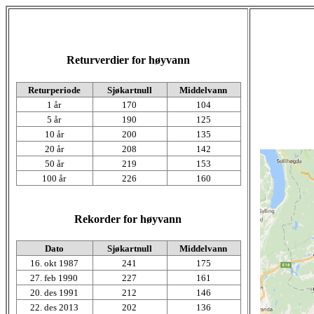
Returverdier for høyvann
Returperiode
Sjøkartnull
Middelvann
1 år
170
104
5 år
190
125
10 år
200
135
20 år
208
142
50 år
219
153
100 år
226
160
Rekorder for høyvann
Dato
Sjøkartnull
Middelvann
16. okt 1987
241
175
27. feb 1990
227
161
20. des 1991
212
146
22. des 2013
202
136