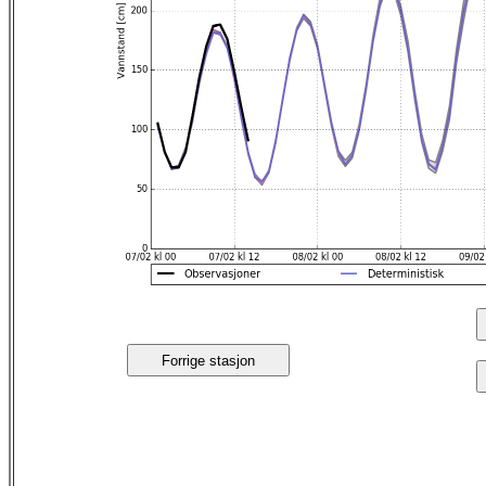
Forrige stasjon