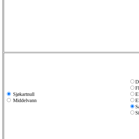
D
F
Sjøkartnull
E
Middelvann
E
S
S