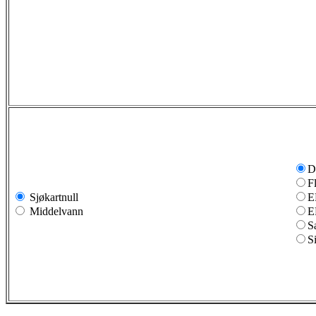
D
F
Sjøkartnull
E
Middelvann
E
S
S