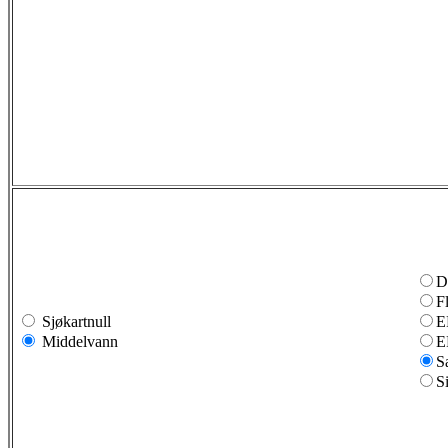
D
F
Sjøkartnull
E
Middelvann
E
S
S