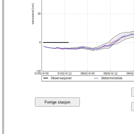
Forrige stasjon