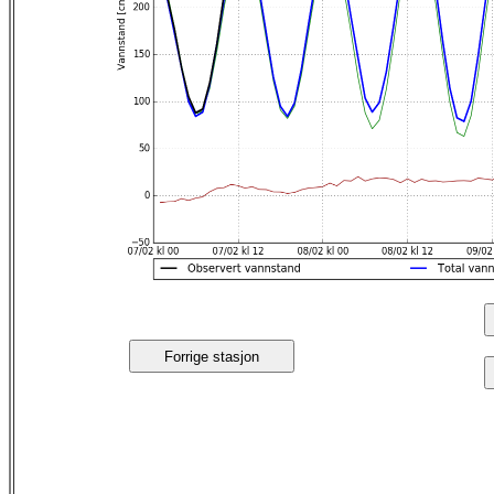
Forrige stasjon