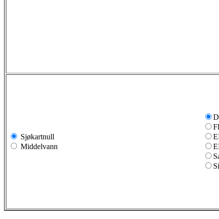
D
F
Sjøkartnull
E
Middelvann
E
S
S