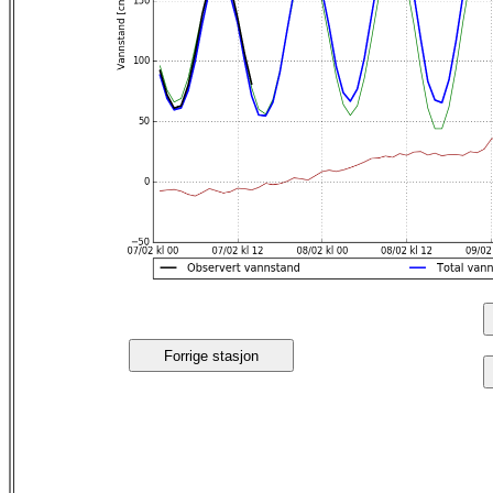
Forrige stasjon