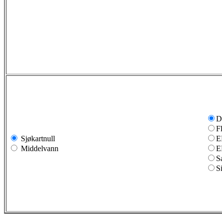
D
F
Sjøkartnull
E
Middelvann
E
S
S