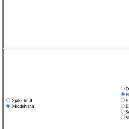
D
F
Sjøkartnull
E
Middelvann
E
S
S